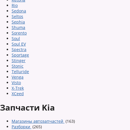
Rio
Sedona
Seltos
Sephia
Shuma
Sorento
Soul
Soul EV
Spectra
Sportage
Stinger
Stonic
Telluride
Venga
Visto
X-Trek
XCeed
Запчасти Kia
Магазины автозапчастей
(163)
Разборки
(265)