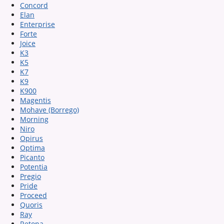
Concord
Elan
Enterprise
Forte
Joice
K3
K5
K7
K9
K900
Magentis
Mohave (Borrego)
Morning
Niro
Opirus
Optima
Picanto
Potentia
Pregio
Pride
Proceed
Quoris
Ray
Retona