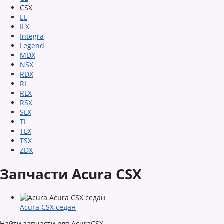
CSX
EL
ILX
Integra
Legend
MDX
NSX
RDX
RL
RLX
RSX
SLX
TL
TLX
TSX
ZDX
Запчасти Acura CSX
Acura CSX седан
Найти запчасти для AcuraCSX