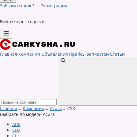
Забыли пароль?
Регистрация
Войти через соцсети:
Главная
Компании
Объявления
Прайсы запчастей
Статьи
Главная
→
Компании
→
Acura
→
CSX
Выбрать по модели Acura
ADX
CDX
CL