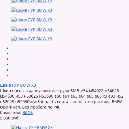
Шкив ГУР BMW X3
Шкив насоса гидроусилителя руля БМВ м54 м54б22 м54б25
м54б30 н53 н53б25 н53б30 е60 е61 е63 е64 е65 е66 х3 е83 н52
н52б25 н52б30\n\nЗапчасть снята с японского распила BMW.
Оригинал. Без пробега по РФ.
Компания:
BitOk
5 000 руб.