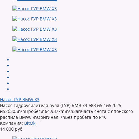
Насос ГУР BMW X3
Насос гидроусилителя руля (ГУР) БМВ х3 е83 н52 н52б25
н52б30.\n\nПробег\n64.937km\n\nЗапчасть снята с японского
распила BMW. \nОригинал. \nБез пробега по РФ.
Компания:
BitOk
14 000 руб.