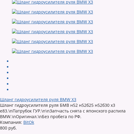
Шланг гидроусилителя руля BMW X3
Шланг гидроусилителя руля БМВ н52 н52б25 н52б30 х3
е83.\nПатрубок ГУР.\n\nЗапчасть снята с японского распила
BMW.\nОригинал.\nБез пробега по РФ.
Компания:
BitOk
800 руб.