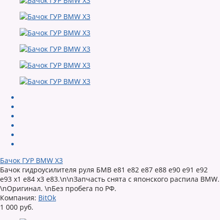
Бачок ГУР BMW X3
Бачок гидроусилителя руля БМВ е81 е82 е87 е88 е90 е91 е92
е93 х1 е84 х3 е83.\n\nЗапчасть снята с японского распила BMW.
\nОригинал. \nБез пробега по РФ.
Компания:
BitOk
1 000 руб.