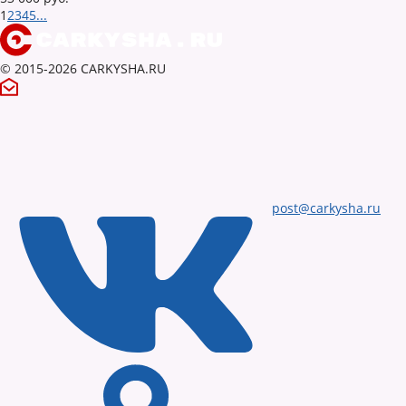
1
2
3
4
5
...
© 2015-2026 CARKYSHA.RU
post@carkysha.ru