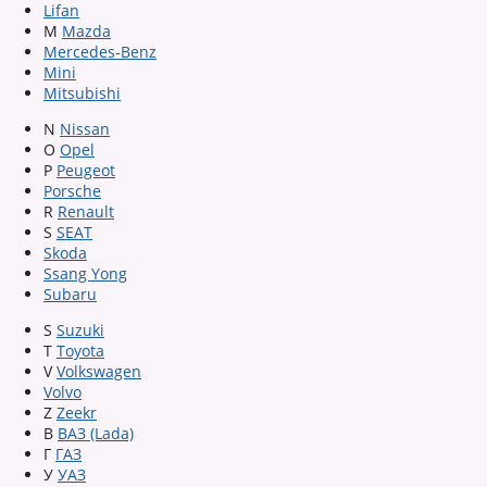
Lifan
M
Mazda
Mercedes-Benz
Mini
Mitsubishi
N
Nissan
O
Opel
P
Peugeot
Porsche
R
Renault
S
SEAT
Skoda
Ssang Yong
Subaru
S
Suzuki
T
Toyota
V
Volkswagen
Volvo
Z
Zeekr
В
ВАЗ (Lada)
Г
ГАЗ
У
УАЗ