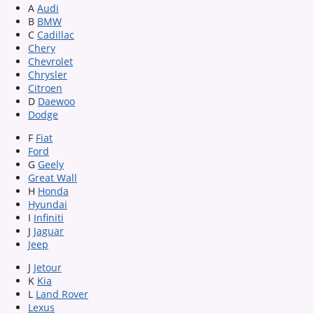
A
Audi
B
BMW
C
Cadillac
Chery
Chevrolet
Chrysler
Citroen
D
Daewoo
Dodge
F
Fiat
Ford
G
Geely
Great Wall
H
Honda
Hyundai
I
Infiniti
J
Jaguar
Jeep
J
Jetour
K
Kia
L
Land Rover
Lexus