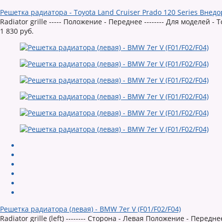
Решетка радиатора - Toyota Land Cruiser Prado 120 Series Внедо
Radiator grille ----- Положение - Переднее -------- Для моделей - 
1 830 руб.
Решетка радиатора (левая) - BMW 7er V (F01/F02/F04)
Radiator grille (left) -------- Сторона - Левая Положение - Переднее