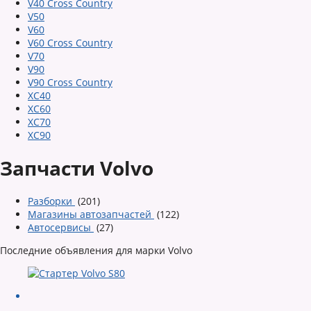
V40 Cross Country
V50
V60
V60 Cross Country
V70
V90
V90 Cross Country
XC40
XC60
XC70
XC90
Запчасти Volvo
Разборки
(201)
Магазины автозапчастей
(122)
Автосервисы
(27)
Последние объявления для марки Volvo