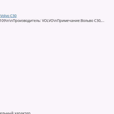
Volvo C30
109\n\nПроизводитель: VOLVO\nПримечание:Вольво С30,...
тельный характер