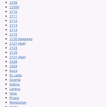
2109
21099
2110
2111
2112
2113
2114
2115
2120 Надежда
2121 (4x4)
2123
2129
2131 (4x4)
2328
2329
Aura
EL Lada
Granta
Kalina
Largus
Niva
Priora
Revolution
Vesta