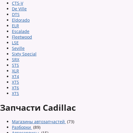
CTS-V
De Ville
DTS
Eldorado
ELR
Escalade
Fleetwood
LSE
Seville
Sixty Special
SRX
STS
XLR
XT4
XT5
XT6
XTS
Запчасти Cadillac
Магазины автозапчастей
(73)
Разборки
(89)
Автосервисы
(15)