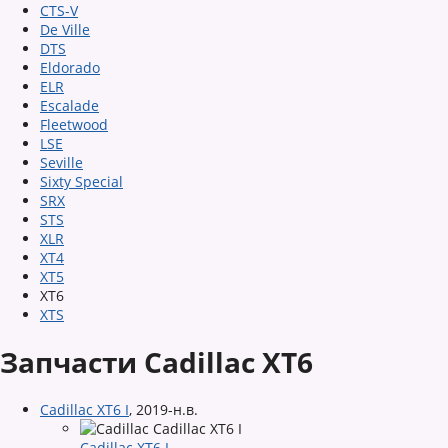
CTS-V
De Ville
DTS
Eldorado
ELR
Escalade
Fleetwood
LSE
Seville
Sixty Special
SRX
STS
XLR
XT4
XT5
XT6
XTS
Запчасти Cadillac XT6
Cadillac XT6 I
,
2019-н.в.
Cadillac XT6 I