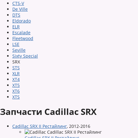
CTS-V
De Ville
DTS
Eldorado
ELR
Escalade
Fleetwood
LSE
Seville
Sixty Special
SRX
STS
XLR
XT4
XT5
XT6
XTS
Запчасти Cadillac SRX
Cadillac SRX II Рестайлинг
,
2012-2016
Cadillac SRX II Рестайлинг