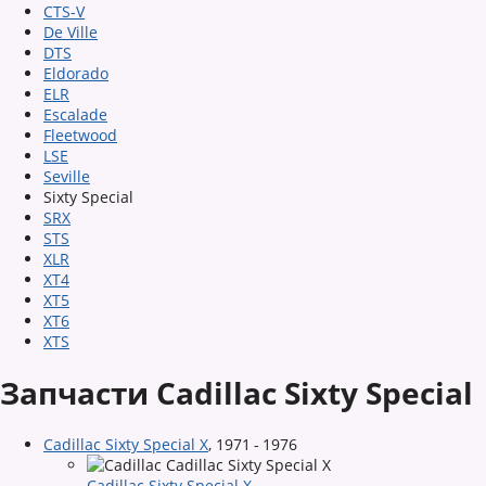
CTS-V
De Ville
DTS
Eldorado
ELR
Escalade
Fleetwood
LSE
Seville
Sixty Special
SRX
STS
XLR
XT4
XT5
XT6
XTS
Запчасти Cadillac Sixty Special
Cadillac Sixty Special X
,
1971 - 1976
Cadillac Sixty Special X