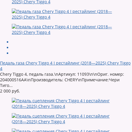
Педаль газа Chery Tiggo 4 I рестайлинг (2018—2025) Chery Tiggo
4
Chery Tiggo 4, педаль газа.\nАртикул: 11093\n\nОриг. номер:
204000516AA\nПроизводитель: CHERY\nПримечание:Чери
Тиго...
2 000 руб.