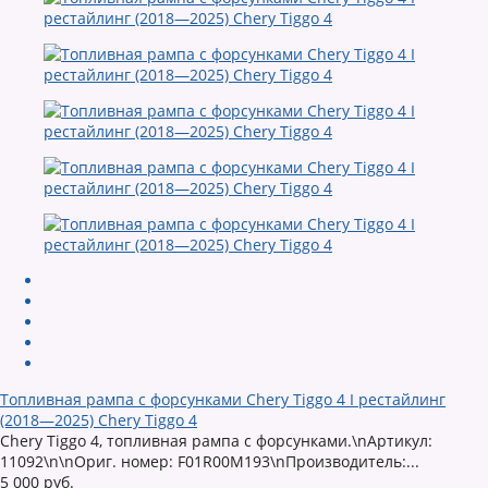
Топливная рампа с форсунками Chery Tiggo 4 I рестайлинг
(2018—2025) Chery Tiggo 4
Chery Tiggo 4, топливная рампа с форсунками.\nАртикул:
11092\n\nОриг. номер: F01R00M193\nПроизводитель:...
5 000 руб.