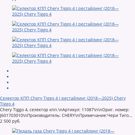
Селектор КПП Chery Tiggo 4 I рестайлинг (2018—2025) Chery
Tiggo 4
Chery Tiggo 4, селектор кпп.\nАртикул: 11087\n\nОриг. номер:
J601703010\nПроизводитель: CHERY\nПримечание:Чери Тиго...
2 500 руб.