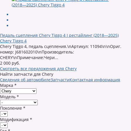
Педаль сцепления Chery Tiggo 4 I рестайлинг (2018—2025)
Chery Tiggo 4
Chery Tiggo 4, педаль сцепления.\nАртикул: 11094\n\nОриг.
номер: J681602010\nПроизводитель:
CHERY\nПримечание:Чери...
2 000 руб.
Смотреть все предложения для Chery
Найти запчасти для Chery
Сведения об автомобиле
Запчасти
Контактная информация
Марка
*
Модель
*
Поколение
*
Модификация
*
Год
*