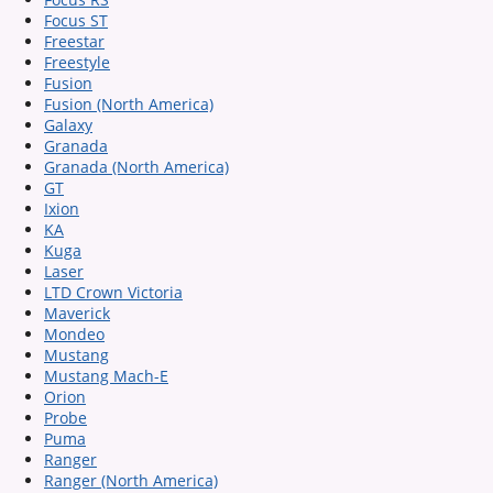
Focus ST
Freestar
Freestyle
Fusion
Fusion (North America)
Galaxy
Granada
Granada (North America)
GT
Ixion
KA
Kuga
Laser
LTD Crown Victoria
Maverick
Mondeo
Mustang
Mustang Mach-E
Orion
Probe
Puma
Ranger
Ranger (North America)