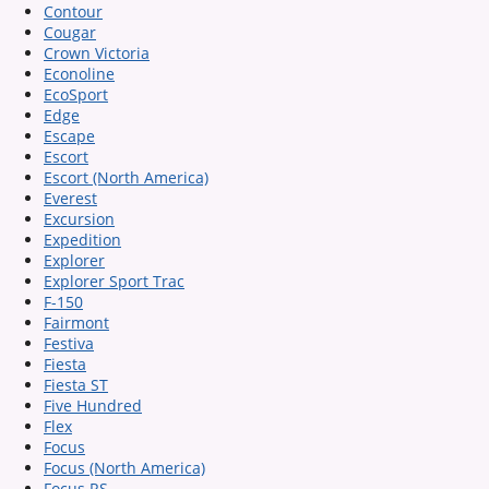
Contour
Cougar
Crown Victoria
Econoline
EcoSport
Edge
Escape
Escort
Escort (North America)
Everest
Excursion
Expedition
Explorer
Explorer Sport Trac
F-150
Fairmont
Festiva
Fiesta
Fiesta ST
Five Hundred
Flex
Focus
Focus (North America)
Focus RS