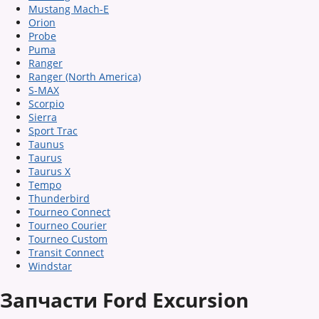
Mustang Mach-E
Orion
Probe
Puma
Ranger
Ranger (North America)
S-MAX
Scorpio
Sierra
Sport Trac
Taunus
Taurus
Taurus X
Tempo
Thunderbird
Tourneo Connect
Tourneo Courier
Tourneo Custom
Transit Connect
Windstar
Запчасти Ford Excursion