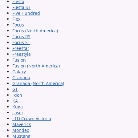
Fiesta
Fiesta ST
Five Hundred
Flex
Focus
Focus (North America)
Focus RS
Focus ST
Freestar
Freestyle
Fusion
Fusion (North America)
Galaxy
Granada
Granada (North America)
GT
Ixion
KA
Kuga
Laser
LTD Crown Victoria
Maverick
Mondeo
Mustang