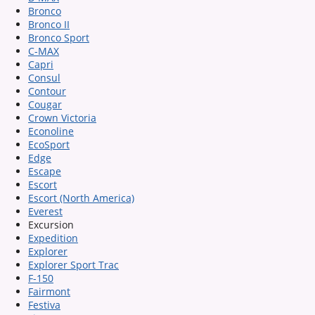
Bronco
Bronco II
Bronco Sport
C-MAX
Capri
Consul
Contour
Cougar
Crown Victoria
Econoline
EcoSport
Edge
Escape
Escort
Escort (North America)
Everest
Excursion
Expedition
Explorer
Explorer Sport Trac
F-150
Fairmont
Festiva