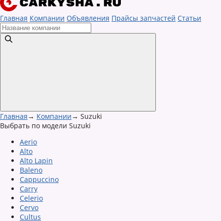
Главная
Компании
Объявления
Прайсы запчастей
Статьи
Главная
→
Компании
→
Suzuki
Выбрать по модели Suzuki
Aerio
Alto
Alto Lapin
Baleno
Cappuccino
Carry
Celerio
Cervo
Cultus