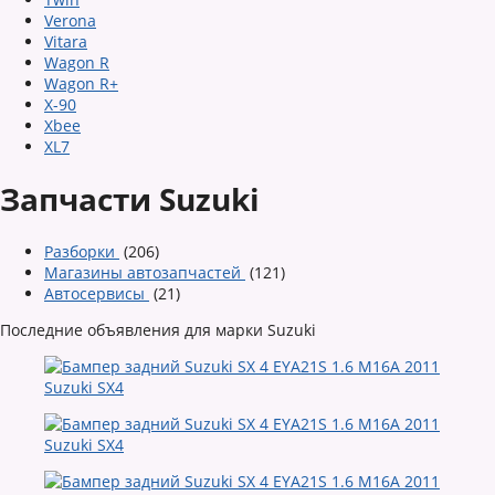
Verona
Vitara
Wagon R
Wagon R+
X-90
Xbee
XL7
Запчасти Suzuki
Разборки
(206)
Магазины автозапчастей
(121)
Автосервисы
(21)
Последние объявления для марки Suzuki