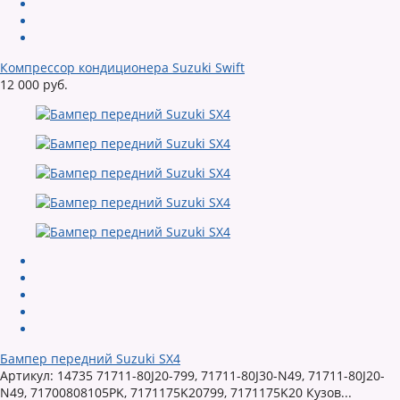
Компрессор кондиционера Suzuki Swift
12 000 руб.
Бампер передний Suzuki SX4
Артикул: 14735 71711-80J20-799, 71711-80J30-N49, 71711-80J20-
N49, 71700808105PK, 7171175K20799, 7171175K20 Кузов...