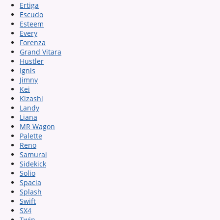
Ertiga
Escudo
Esteem
Every
Forenza
Grand Vitara
Hustler
Ignis
Jimny
Kei
Kizashi
Landy
Liana
MR Wagon
Palette
Reno
Samurai
Sidekick
Solio
Spacia
Splash
Swift
SX4
Twin