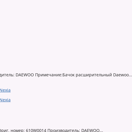
водитель: DAEWOO Примечание:Бачок расширительный Daewoo..
 Ориг. номер: 610W0014 Производитель: DAEWOO...