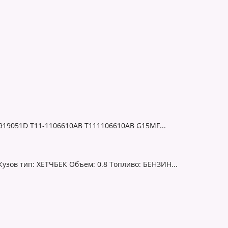
919051D T11-1106610AB T111106610AB G15MF...
узов тип: ХЕТЧБЕК Объем: 0.8 Топливо: БЕНЗИН...