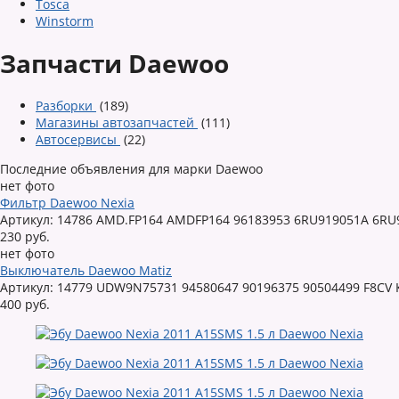
Tosca
Winstorm
Запчасти Daewoo
Разборки
(189)
Магазины автозапчастей
(111)
Автосервисы
(22)
Последние объявления для марки Daewoo
нет фото
Фильтр Daewoo Nexia
Артикул: 14786 AMD.FP164 AMDFP164 96183953 6RU919051A 6RU
230 руб.
нет фото
Выключатель Daewoo Matiz
Артикул: 14779 UDW9N75731 94580647 90196375 90504499 F8CV К
400 руб.