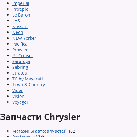
Imperial
Intrepid
Le Baron
LHS
Nassau
Neon
NEW Yorker
Pacifica
Prowler
PT Cruiser
Saratoga
Sebring
Stratus
TC by Maserati
Town & Country
Viper
Vision
Voyager
Запчасти Chrysler
Магазины автозапчастей
(82)
Разборки
(134)