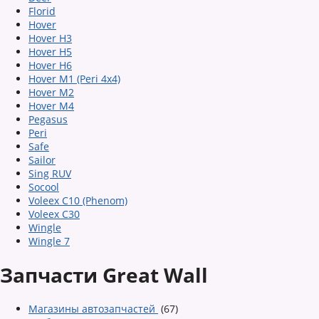
Florid
Hover
Hover H3
Hover H5
Hover H6
Hover M1 (Peri 4x4)
Hover M2
Hover M4
Pegasus
Peri
Safe
Sailor
Sing RUV
Socool
Voleex C10 (Phenom)
Voleex C30
Wingle
Wingle 7
Запчасти Great Wall
Магазины автозапчастей
(67)