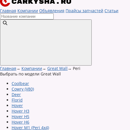
Главная
Компании
Объявления
Прайсы запчастей
Статьи
Главная
→
Компании
→
Great Wall
→
Peri
Выбрать по модели Great Wall
Coolbear
Cowry (V80)
Deer
Florid
Hover
Hover H3
Hover H5
Hover H6
Hover M1 (Peri 4x4)