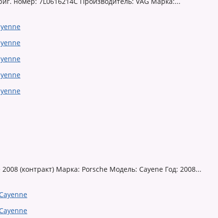
иг. номер: 7L0616214C Производитель: VAG Марка:...
008 (контракт) Марка: Porsche Модель: Cayene Год: 2008...