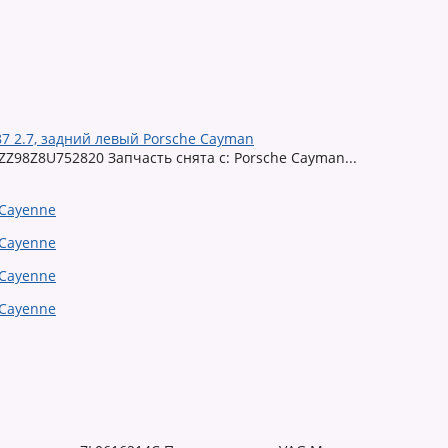
7 2.7, задний левый Porsche Cayman
Z98Z8U752820 Запчасть снята с: Porsche Cayman...