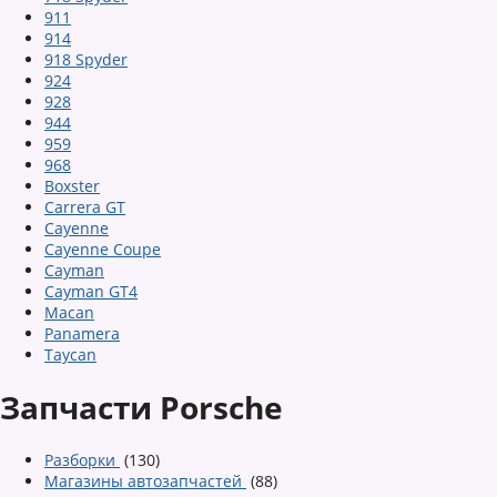
911
914
918 Spyder
924
928
944
959
968
Boxster
Carrera GT
Cayenne
Cayenne Coupe
Cayman
Cayman GT4
Macan
Panamera
Taycan
Запчасти Porsche
Разборки
(130)
Магазины автозапчастей
(88)