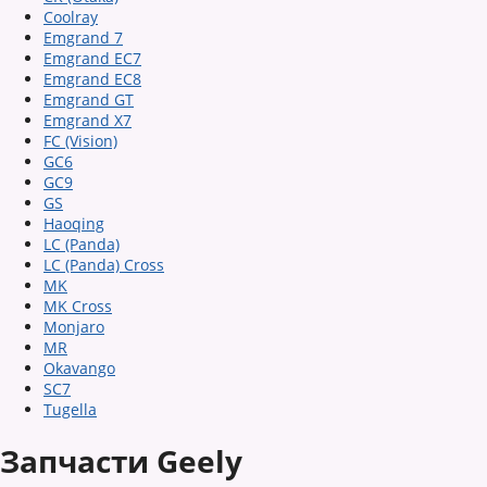
Coolray
Emgrand 7
Emgrand EC7
Emgrand EC8
Emgrand GT
Emgrand X7
FC (Vision)
GC6
GC9
GS
Haoqing
LC (Panda)
LC (Panda) Cross
MK
MK Cross
Monjaro
MR
Okavango
SC7
Tugella
Запчасти Geely