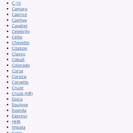
C-10
Camaro
Caprice
Captiva
Cavalier
Celebrity
Celta
Chevette
Citation
Classic
Cobalt
Colorado
Corsa
Corsica
Corvette
Cruze
Cruze (HR)
Epica
Equinox
Evanda
Express
HHR
Impala
Kalos