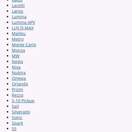
Lacetti
Lanos
Lumina
Lumina APV
LUV D-MAX
Malibu
Metro
Monte Carlo
Monza
MW
Nexia
Niva
Nubira
Omega
Orlando
Prizm
Rezzo
S-10 Pickup
Sail
Silverado
Sonic
Spark
SS