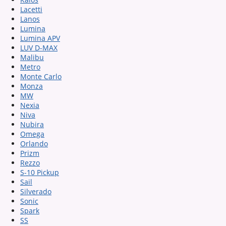
Lacetti
Lanos
Lumina
Lumina APV
LUV D-MAX
Malibu
Metro
Monte Carlo
Monza
MW
Nexia
Niva
Nubira
Omega
Orlando
Prizm
Rezzo
S-10 Pickup
Sail
Silverado
Sonic
Spark
SS