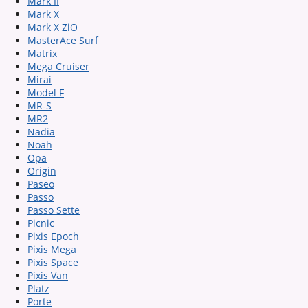
Mark II
Mark X
Mark X ZiO
MasterAce Surf
Matrix
Mega Cruiser
Mirai
Model F
MR-S
MR2
Nadia
Noah
Opa
Origin
Paseo
Passo
Passo Sette
Picnic
Pixis Epoch
Pixis Mega
Pixis Space
Pixis Van
Platz
Porte