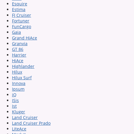
Esquire
Estima
FJ Cruiser
Fortuner
FunCargo
Gaia
Grand HiAce
Granvia
GT 86
Harrier
HiAce
Highlander
Hilux
Hilux Surf
Innova
Ipsum
iQ
ISis
Ist
Kluger
Land Cruiser
Land Cruiser Prado
LiteAce