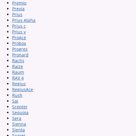
Premio
Previa
Prius
Prius Alpha
Prius c
Prius v
ProAce
Probox
Progres
Pronard
Ractis
Raize
Raum
RAV 4
Regius
RegiusAce
Rush
Sai
Scepter
Sequoia
Sera
Sienna
Sienta
Soarer