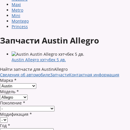
Maxi
Metro
Mini
Montego
Princess
Запчасти Austin Allegro
Austin Allegro хэтчбек 5 дв.
Найти запчасти для AustinAllegro
Сведения об автомобиле
Запчасти
Контактная информация
Марка
*
Модель
*
Поколение
*
Модификация
*
Год
*