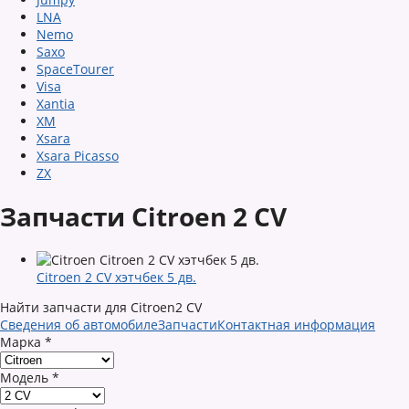
LNA
Nemo
Saxo
SpaceTourer
Visa
Xantia
XM
Xsara
Xsara Picasso
ZX
Запчасти Citroen 2 CV
Citroen 2 CV хэтчбек 5 дв.
Найти запчасти для Citroen2 CV
Сведения об автомобиле
Запчасти
Контактная информация
Марка
*
Модель
*