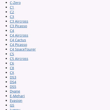
C-Zero
C1
C2
C3
C3 Aircross
C3 Picasso
C4
C4 Aircross
C4 Cactus
C4 Picasso
C4 SpaceTourer
C5
C5 Aircross
C6
C8
CX
DS3
DS4
DS5
Dyane
E-Mehari
Evasion
GS
Jumpy