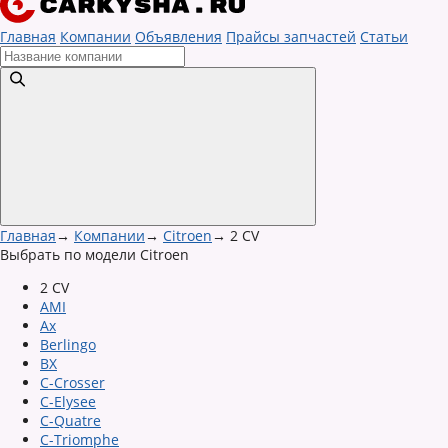
Главная
Компании
Объявления
Прайсы запчастей
Статьи
Главная
→
Компании
→
Citroen
→
2 CV
Выбрать по модели Citroen
2 CV
AMI
Ax
Berlingo
BX
C-Crosser
C-Elysee
C-Quatre
C-Triomphe