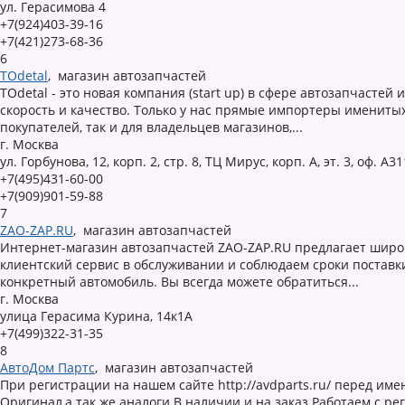
ул. Герасимова 4
+7(924)403-39-16
+7(421)273-68-36
6
TOdetal
,
магазин автозапчастей
TOdetal - это новая компания (start up) в сфере автозапчасте
скорость и качество. Только у нас прямые импортеры имениты
покупателей, так и для владельцев магазинов,...
г. Москва
ул. Горбунова, 12, корп. 2, стр. 8, ТЦ Мирус, корп. А, эт. 3, оф. А31
+7(495)431-60-00
+7(909)901-59-88
7
ZAO-ZAP.RU
,
магазин автозапчастей
Интернет-магазин автозапчастей ZAO-ZAP.RU предлагает широ
клиентский сервис в обслуживании и соблюдаем сроки поставки
конкретный автомобиль. Вы всегда можете обратиться...
г. Москва
улица Герасима Курина, 14к1А
+7(499)322-31-35
8
АвтоДом Партс
,
магазин автозапчастей
При регистрации на нашем сайте http://avdparts.ru/ перед им
Оригинал,а так же аналоги В наличии и на заказ Работаем с р