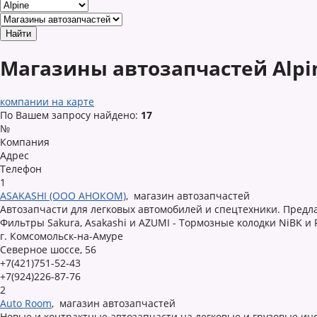
Магазины автозапчастей Alpi
компании на карте
По Вашем запросу найдено:
17
№
Компания
Адрес
Телефон
1
ASAKASHI (ООО АНОКОМ)
,
магазин автозапчастей
Автозапчасти для легковых автомобилей и спецтехники. Предлаг
Фильтры Sakura, Asakashi и AZUMI - Тормозные колодки NiBK и 
г. Комсомольск-на-Амуре
Северное шоссе, 56
+7(421)751-52-43
+7(924)226-87-76
2
Auto Room
,
магазин автозапчастей
Новые и контрактные автозапчасти на легковые и грузовые ин