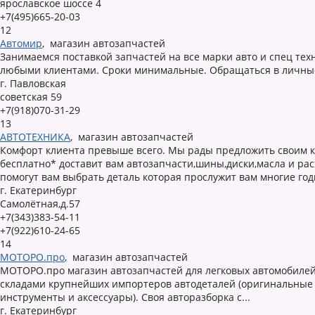
ярославское шоссе 4
+7(495)665-20-03
12
Автомир
,
магазин автозапчастей
Занимаемся поставкой запчастей на все марки авто и спец тех
любыми клиентами. Сроки минимальные. Обращаться в личные
г. Павловская
советская 59
+7(918)070-31-29
13
АВТОТЕХНИКА
,
магазин автозапчастей
Комфорт клиента превыше всего. Мы рады предложить своим к
бесплатно* доставит вам автозапчасти,шины,диски,масла и р
помогут вам выбрать деталь которая прослужит вам многие год
г. Екатеринбург
Самолётная,д.57
+7(343)383-54-11
+7(922)610-24-65
14
МОТОРО.про
,
магазин автозапчастей
МОТОРО.про магазин автозапчастей для легковых автомобилей
складами крупнейших импортеров автодеталей (оригинальные и 
инструменты и аксессуары). Своя авторазборка с...
г. Екатеринбург