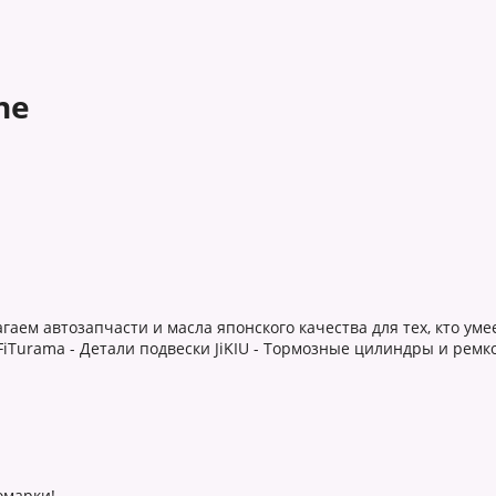
ne
аем автозапчасти и масла японского качества для тех, кто умее
FiTurama - Детали подвески JiKIU - Тормозные цилиндры и ремк
омарки!