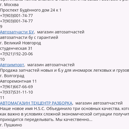
г. Москва
Проспект Будённого дом 24 к 1
+7(903)001-74-77
+7(903)001-74-77
9
Автозапчасти БУ
,
магазин автозапчастей
автозапчасти бу с гарантией
г. Великий Новгород
студенческая 31
+7(921)192-20-06
10
Автоимпорт
,
магазин автозапчастей
Продажа запчастей новых и б.у для иномарок легковых и грузо
г. Волгоград
Авторемонтная 11
+7(961)667-66-69
+7(937)531-11-10
11
АВТОМАГАЗИН ТЕХЦЕНТР РАЗБОРКА
,
магазин автозапчастей
Наше новое имя H.S.C. Объединило три основных качества, кот
как важно в условиях сложной экономической ситуации получи
приходится переделывать. Мы качественно...
г. Пушкино