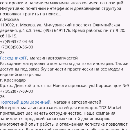
сортировки и наличием максимального количества позиций.
Интуитивно понятный интерфейс и древовидная структура
позволяют тратить на поиск...
г. Москва
119602, г. Москва, ул. Мичуринский проспект Олимпийская
деревня, д.4 к.3, тел.: (495) 6491176, Время работы: пн-пт 9-20;
сб 10-15.
+7(499)372-04-63
+7(903)969-36-00
25
РасходникoFF
,
магазин автозапчастей
Расходные материалы и комплекты для то на иномарки. Так же
доступны под заказ б/у запчасти практически на все модели
европейского рынка.
г. Краснодар
Кр.кр., Динской р-н, ст-ца Новотитаровская ул.Широкая дом №9
+7(952)877-89-00
26
Торговый Дом Заречный
,
магазин автозапчастей
Интернет-магазин автозапчастей для иномарок TDZ-Market
приглашает Вас начать сотрудничество. Наша компания
занимается продажей запасных частей для иномарок.
Многолетний опыт работы и отлаженная логистика позволяют
предложить Вам высокий сервис и скорость обслуживания. На