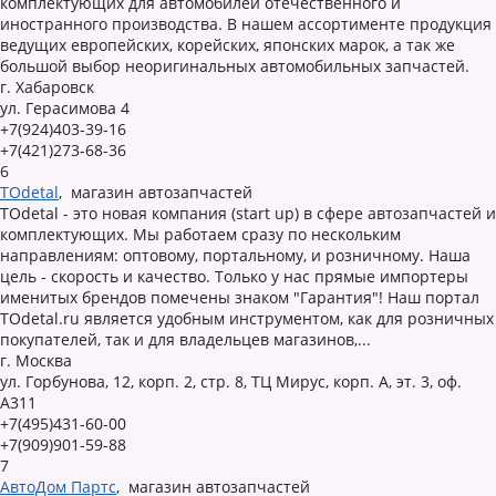
комплектующих для автомобилей отечественного и
иностранного производства. В нашем ассортименте продукция
ведущих европейских, корейских, японских марок, а так же
большой выбор неоригинальных автомобильных запчастей.
г. Хабаровск
ул. Герасимова 4
+7(924)403-39-16
+7(421)273-68-36
6
TOdetal
,
магазин автозапчастей
TOdetal - это новая компания (start up) в сфере автозапчастей и
комплектующих. Мы работаем сразу по нескольким
направлениям: оптовому, портальному, и розничному. Наша
цель - скорость и качество. Только у нас прямые импортеры
именитых брендов помечены знаком "Гарантия"! Наш портал
TOdetal.ru является удобным инструментом, как для розничных
покупателей, так и для владельцев магазинов,...
г. Москва
ул. Горбунова, 12, корп. 2, стр. 8, ТЦ Мирус, корп. А, эт. 3, оф.
А311
+7(495)431-60-00
+7(909)901-59-88
7
АвтоДом Партс
,
магазин автозапчастей