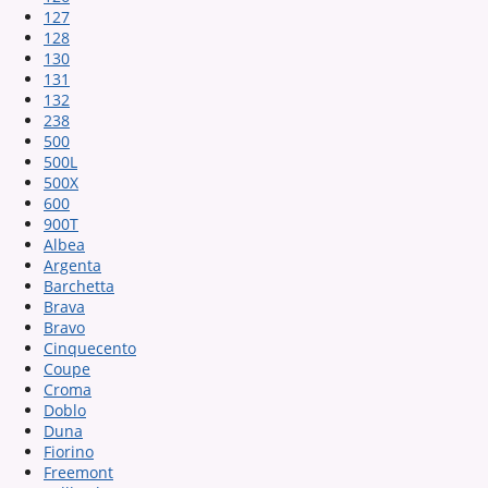
127
128
130
131
132
238
500
500L
500X
600
900T
Albea
Argenta
Barchetta
Brava
Bravo
Cinquecento
Coupe
Croma
Doblo
Duna
Fiorino
Freemont