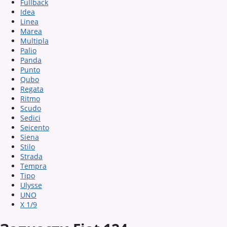
Fullback
Idea
Linea
Marea
Multipla
Palio
Panda
Punto
Qubo
Regata
Ritmo
Scudo
Sedici
Seicento
Siena
Stilo
Strada
Tempra
Tipo
Ulysse
UNO
X 1/9