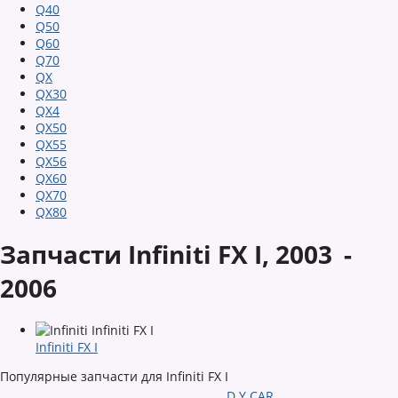
Q40
Q50
Q60
Q70
QX
QX30
QX4
QX50
QX55
QX56
QX60
QX70
QX80
Запчасти Infiniti FX I,
2003 -
2006
Infiniti FX I
Популярные запчасти для Infiniti FX I
D.Y.CAR