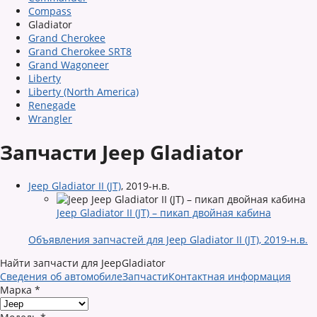
Compass
Gladiator
Grand Cherokee
Grand Cherokee SRT8
Grand Wagoneer
Liberty
Liberty (North America)
Renegade
Wrangler
Запчасти Jeep Gladiator
Jeep Gladiator II (JT)
,
2019-н.в.
Jeep Gladiator II (JT) – пикап двойная кабина
Объявления запчастей для Jeep Gladiator II (JT), 2019-н.в.
Найти запчасти для JeepGladiator
Сведения об автомобиле
Запчасти
Контактная информация
Марка
*