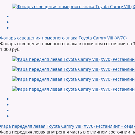
Фонарь освещения номерного знака Toyota Camry VIII (XV70)
Фонарь освещения номерного знака в отличном состоянии на Т
1 000 руб.
Фара передняя левая Toyota Camry VIII (XV70) Рестайлинг – седа
Фара передняя левая внутрення часть в отличном состоянии на