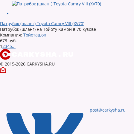
Патрубок (шланг) Toyota Camry VIII (XV70)
Патрубок (шланг) на Тойоту Камри в 70 кузове
Компания:
Тойоташоп
673 руб.
1
2
3
4
5
...
© 2015-2026 CARKYSHA.RU
post@carkysha.ru