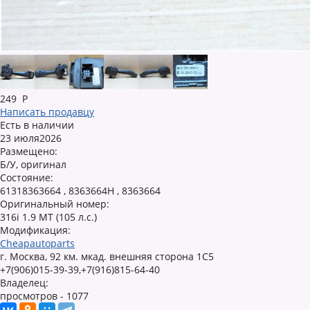
249
Р
Написать продавцу
Есть в наличии
23 июля2026
Размещено:
Б/У, оригинал
Состояние:
61318363664 , 8363664H , 8363664
Оригинальный номер:
316i 1.9 MT (105 л.с.)
Модификация:
Cheapautoparts
г. Москва, 92 км. мкад. внешняя сторона 1С5
+7(906)015-39-39,+7(916)815-64-40
Владелец:
просмотров - 1077