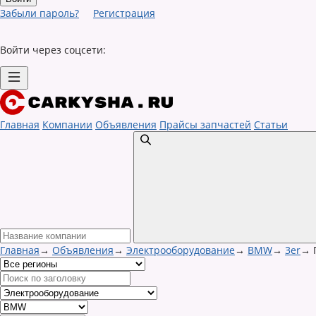
Забыли пароль?
Регистрация
Войти через соцсети:
Главная
Компании
Объявления
Прайсы запчастей
Статьи
Главная
→
Объявления
→
Электрооборудование
→
BMW
→
3er
→
П