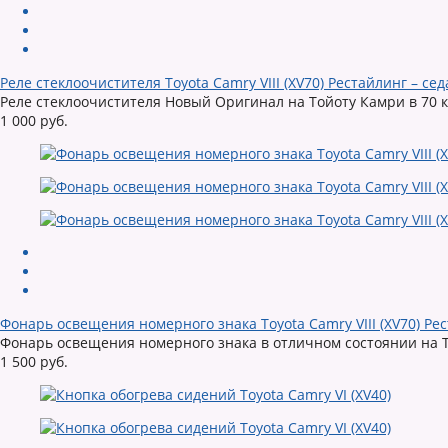
Реле стеклоочистителя Toyota Camry VIII (XV70) Рестайлинг – сед
Реле стеклоочистителя Новый Оригинал на Тойоту Камри в 70 куз
1 000 руб.
Фонарь освещения номерного знака Toyota Camry VIII (XV70) Рес
Фонарь освещения номерного знака в отличном состоянии на Т
1 500 руб.