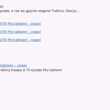
ан
ове, а так же другие модели Тойота, Лексус...
тайлинг – седан
ойоту Камри в 70 кузове Рестайлинг