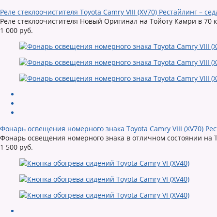
Реле стеклоочистителя Toyota Camry VIII (XV70) Рестайлинг – сед
Реле стеклоочистителя Новый Оригинал на Тойоту Камри в 70 куз
1 000 руб.
Фонарь освещения номерного знака Toyota Camry VIII (XV70) Рес
Фонарь освещения номерного знака в отличном состоянии на Т
1 500 руб.