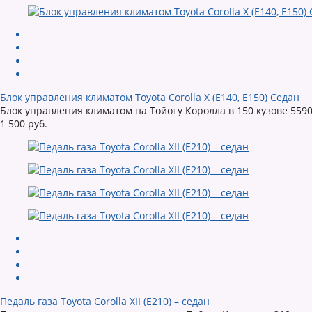
Блок управления климатом Toyota Corolla X (E140, E150) Седан
Блок управления климатом на Тойоту Королла в 150 кузове 559
1 500 руб.
Педаль газа Toyota Corolla XII (E210) – седан