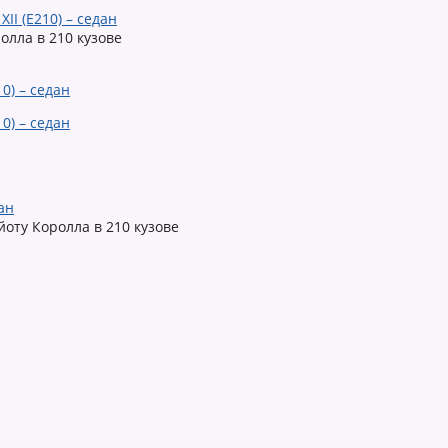
I (E210) – седан
лла в 210 кузове
ан
оту Королла в 210 кузове