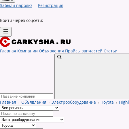
Забыли пароль?
Регистрация
Войти через соцсети:
Главная
Компании
Объявления
Прайсы запчастей
Статьи
Главная
→
Объявления
→
Электрооборудование
→
Toyota
→
High