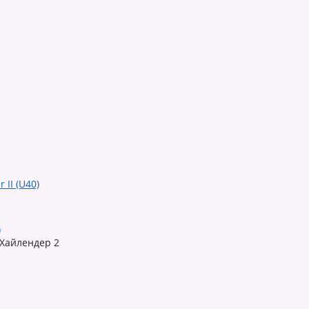
)
 Хайлендер 2