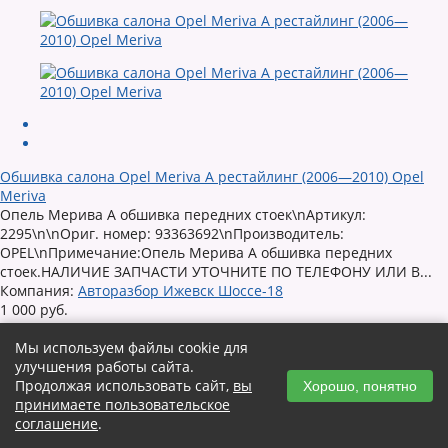
Обшивка салона Opel Meriva A рестайлинг (2006—2010) Opel
Meriva
Опель Мерива А обшивка передних стоек\nАртикул:
2295\n\nОриг. номер: 93363692\nПроизводитель:
OPEL\nПримечание:Опель Мерива А обшивка передних
стоек.НАЛИЧИЕ ЗАПЧАСТИ УТОЧНИТЕ ПО ТЕЛЕФОНУ ИЛИ В...
Компания:
Авторазбор Ижевск Шоссе-18
1 000 руб.
1
2
Мы используем файлы cookie для
улучшения работы сайта.
Продолжая использовать сайт,
вы
© 2015-2026 CARKYSHA.RU
Хорошо, понятно
принимаете пользовательское
соглашение
.