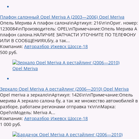
Плафон салонный Opel Meriva A (2003—2006) Opel Meriva
Опель Мерива А плафон салона\nАртикул: 216\n\nОриг. номер:
1230084\nПроизводитель: OPEL\nПримечание:Опель Мерива А
плафон салона.НАЛИЧИЕ ЗАПЧАСТИ УТОЧНИТЕ ПО ТЕЛЕФОНУ
ИЛИ В СООБЩЕНИЯХ,б/у, а так...
Компания:
Авторазбор Ижевск Шоссе-18
500 руб.
Зеркало Opel Meriva A рестайлинг (2006—2010) Opel Meriva
Opel meriva а зеркало\nАртикул: 1426\n\nПримечание:Опель
мерива А зеркало салона бу, а так же множество автомобилей в
разборе, работаем регионами отправка тк\n\nМарка:
Opel\nМодель: Meriva A...
Компания:
Авторазбор Ижевск Шоссе-18
1 000 руб.