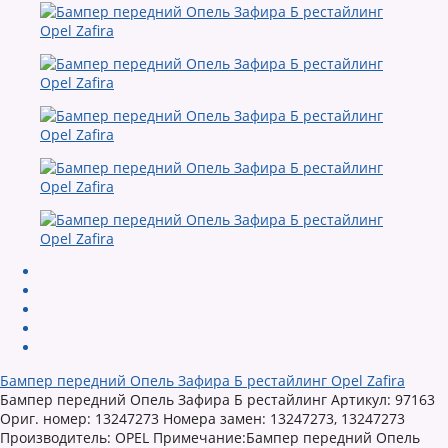
Бампер передний Опель Зафира Б рестайлинг Opel Zafira
Бампер передний Опель Зафира Б рестайлинг Артикул: 97163
Ориг. номер: 13247273 Номера замен: 13247273, 13247273
Производитель: OPEL Примечание:Бампер передний Опель