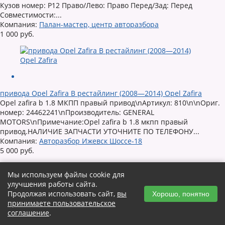
Кузов номер: P12 Право/Лево: Право Перед/Зад: Перед
Совместимости:...
Компания:
Палан-мастер, центр авторазбора
1 000 руб.
привода Opel Zafira B рестайлинг (2008—2014) Opel Zafira
Opel zafira b 1.8 МКПП правый привод\nАртикул: 810\n\nОриг.
номер: 24462241\nПроизводитель: GENERAL
MOTORS\nПримечание:Opel zafira b 1.8 мкпп правый
привод.НАЛИЧИЕ ЗАПЧАСТИ УТОЧНИТЕ ПО ТЕЛЕФОНУ...
Компания:
Авторазбор Ижевск Шоссе-18
5 000 руб.
Мы используем файлы cookie для
улучшения работы сайта.
Продолжая использовать сайт,
вы
Хорошо, понятно
принимаете пользовательское
соглашение
.