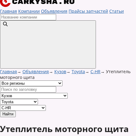
Главная
Компании
Объявления
Прайсы запчастей
Статьи
Главная
→
Объявления
→
Кузов
→
Toyota
→
C-HR
→
Утеплитель
моторного щита
Утеплитель моторного щита