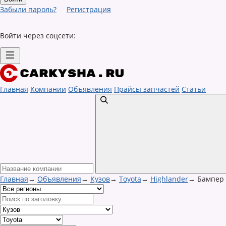
Забыли пароль?
Регистрация
Войти через соцсети:
Главная
Компании
Объявления
Прайсы запчастей
Статьи
Главная
→
Объявления
→
Кузов
→
Toyota
→
Highlander
→
Бампер 