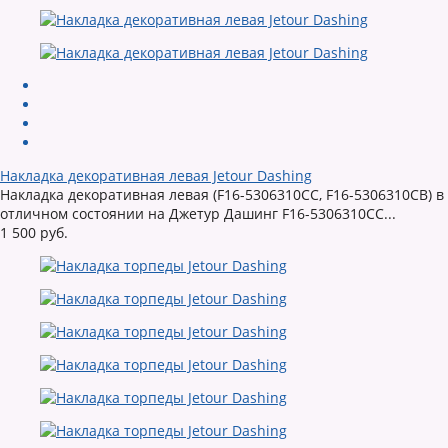
Накладка декоративная левая Jetour Dashing
Накладка декоративная левая (F16-5306310CC, F16-5306310CB) в
отличном состоянии на Джетур Дашинг F16-5306310CC...
1 500 руб.