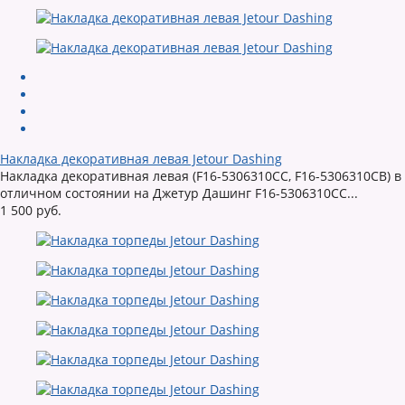
Накладка декоративная левая Jetour Dashing
Накладка декоративная левая (F16-5306310CC, F16-5306310CB) в
отличном состоянии на Джетур Дашинг F16-5306310CC...
1 500 руб.