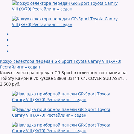
Кожух селектора передач GR-Sport Toyota Camry VIII (XV70)
Рестайлинг – седан
Кожух селектора передач GR-Sport в отличном состоянии на
Тойоту Камри в 70 кузове 58808-33111-C1, COVER SUB-ASSY,...
2 500 руб.