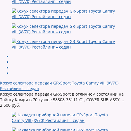
Кожух селектора передач GR-Sport Toyota Camry VIII (XV70)
Рестайлинг – седан
Кожух селектора передач GR-Sport в отличном состоянии на
Тойоту Камри в 70 кузове 58808-33111-C1, COVER SUB-ASSY,...
2 500 руб.