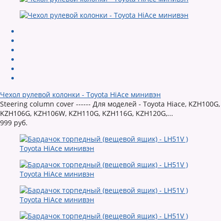
Чехол рулевой колонки - Toyota HiAce минивэн
Steering column cover ------ Для моделей - Toyota Hiace, KZH100G,
KZH106G, KZH106W, KZH110G, KZH116G, KZH120G,...
999 руб.