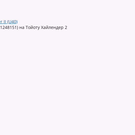
 II (U40)
41248151) на Тойоту Хайлендер 2