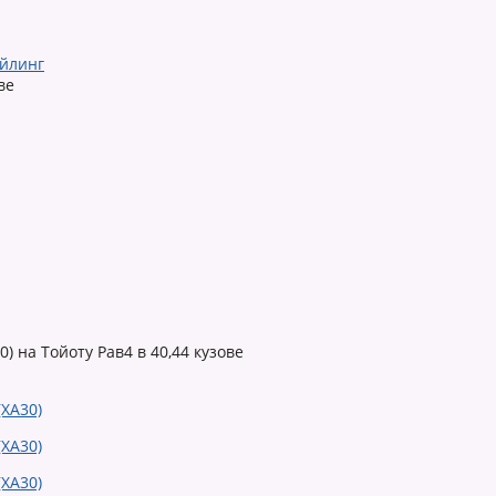
айлинг
ве
 на Тойоту Рав4 в 40,44 кузове