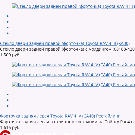
Стекло двери задней правой (форточка) Toyota RAV 4 III (XA30)
Стекло двери задней правой (форточка) с молдингом (68188-4203
1 500 руб.
Форточка задняя левая Toyota RAV 4 IV (CA40) Рестайлинг
Форточка задняя левая в отличном состоянии на Тойоту Рав4 в 
1 616 руб.